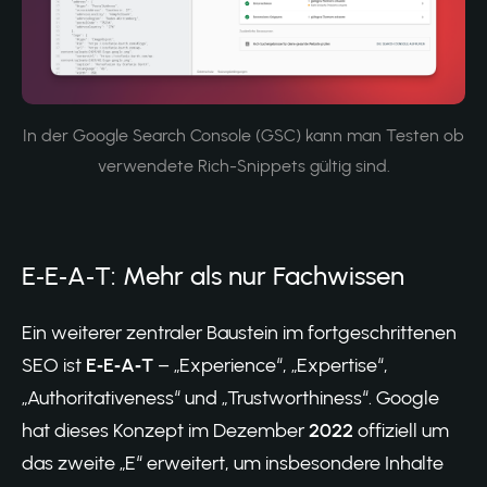
In der Google Search Console (GSC) kann man Testen ob
verwendete Rich-Snippets gültig sind.
E‑E‑A‑T: Mehr als nur Fachwissen
Ein weiterer zentraler Baustein im fortgeschrittenen
SEO ist
E‑E‑A‑T
– „Experience“, „Expertise“,
„Authoritativeness“ und „Trustworthiness“. Google
hat dieses Konzept im Dezember
2022
offiziell um
das zweite „E“ erweitert, um insbesondere Inhalte